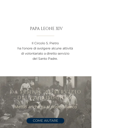
PAPA LEONE XIV
Il Circolo S. Pietro
ha l'onore di svolgere alcune attività
di volontariato
a diretto servizio
del Santo Padre.
DA SEMPRE AL SERVIZIO
DEI
Più
BISOGNOSI
Mettiti anche tu al nostro fianco
COME AIUTARE