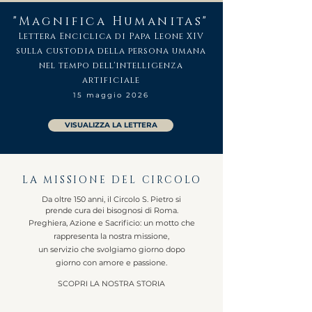
"Magnifica Humanitas"
Lettera Enciclica di Papa Leone XIV
sulla custodia della persona umana
nel tempo dell'intelligenza
artificiale
15 maggio 2026
VISUALIZZA LA LETTERA
LA MISSIONE DEL CIRCOLO
Da oltre 150 anni, il Circolo S. Pietro si
prende cura dei bisognosi di Roma.
Preghiera, Azione e
​Sacrificio: un motto che
rappresenta la nostra missione,
un servizio che svolgiamo giorno dopo
giorno con amore e passione.
SCOPRI LA NOSTRA STORIA