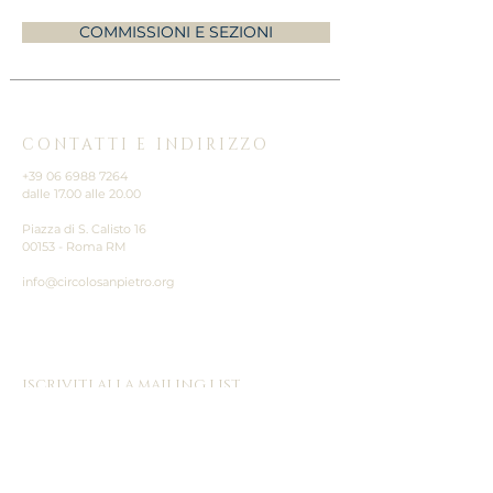
COMMISSIONI E SEZIONI
CONTATTI E INDIRIZZO
+39 06 6988 7264
dalle 17.00 alle 20.00
Piazza di S. Calisto 16
00153 - Roma RM
info@circolosanpietro.org
ISCRIVITI ALLA MAILING LIST
Nome